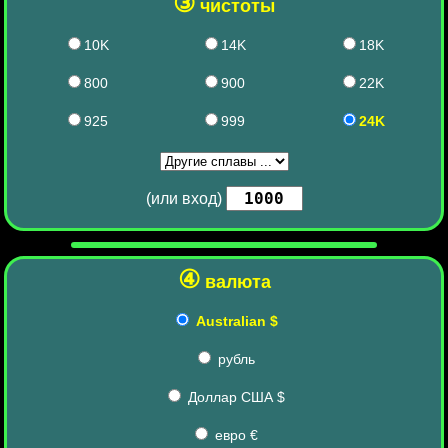
③
чистоты
10K
14K
18K
800
900
22K
925
999
24K
(или вход)
④
валюта
Australian $
рубль
Доллар США $
евро €