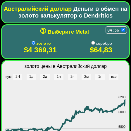
Австралийский доллар
Деньги в обмен на
золото калькулятор с Dendritics
①
04:56
Выберите Metal
золото
серебро
$4 369,31
$64,83
золото цены в Австралийский доллар
2Ч
1д
2д
1н
2н
2м
1г
все
зум
6200
6000
5800