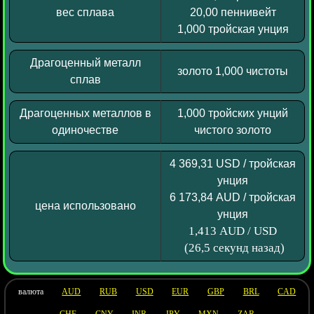
вес сплава
20,00 пеннивейт
1,000 тройская унция
Драгоценный металл
золото 1,000 чистоты
сплав
Драгоценных металлов в
1,000 тройских унций
одиночестве
чистого золото
4 369,31 USD / тройская
унция
6 173,84 AUD / тройская
цена использовано
унция
1,413 AUD / USD
(26,5 секунд назад)
валюта
AUD
RUB
USD
EUR
GBP
BRL
CAD