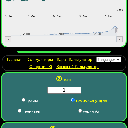
5600
3. Авг
4. Авг
5. Авг
6. Авг
7. Авг
2000
2010
2020
Главная
Калькуляторы
Карат Калькулятор
Ct против Kt
Восковой Kалькулятор
②
вес
грамм
тройская унция
пеннивейт
унция Av