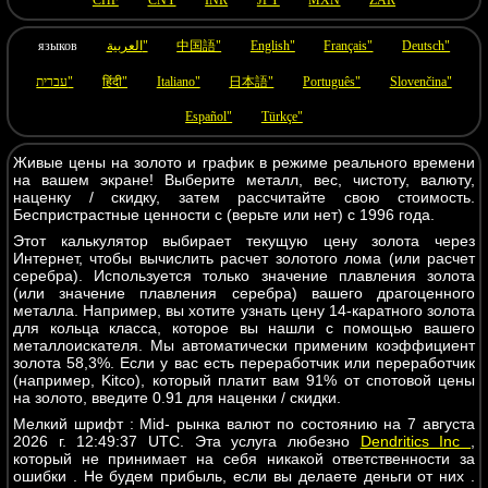
CHF
CNY
INR
JPY
MXN
ZAR
языков
العربية"
中国語"
English"
Français"
Deutsch"
עברית"
हिंदी"
Italiano"
日本語"
Português"
Slovenčina"
Español"
Türkçe"
Живые цены на золото и график в режиме реального времени
на вашем экране! Выберите металл, вес, чистоту, валюту,
наценку / скидку, затем рассчитайте свою стоимость.
Беспристрастные ценности с (верьте или нет) с 1996 года.
Этот калькулятор выбирает текущую цену золота через
Интернет, чтобы вычислить расчет золотого лома (или расчет
серебра). Используется только значение плавления золота
(или значение плавления серебра) вашего драгоценного
металла. Например, вы хотите узнать цену 14-каратного золота
для кольца класса, которое вы нашли с помощью вашего
металлоискателя. Мы автоматически применим коэффициент
золота 58,3%. Если у вас есть переработчик или переработчик
(например, Kitco), который платит вам 91% от спотовой цены
на золото, введите 0.91 для наценки / скидки.
Мелкий шрифт : Mid- рынка валют по состоянию на 7 августа
2026 г. 12:49:37 UTC. Эта услуга любезно
Dendritics Inc
,
который не принимает на себя никакой ответственности за
ошибки . Не будем прибыль, если вы делаете деньги от них .