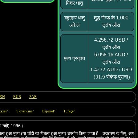
मिश्र धातु
बहुमूल्य धातु
शुद्ध गोल्ड के 1.000
अकेले
ट्रॉय औंस
4,256.72 USD /
ट्रॉय औंस
6,058.16 AUD /
मूल्य प्रयुक्त
ट्रॉय औंस
1.4232 AUD / USD
(31.9 सेकंड पुराना)
XN
RUB
ZAR
ский"
Slovenčina"
Español"
Türkçe"
 या नहीं) 1996।
घला हुआ मूल्य (या चाँदी का पिघला हुआ मूल्य) उपयोग किया जाता है। उदाहरण के लिए, आप