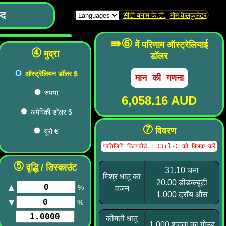
कद
सीटी बनाम के.टी.
मोम कैलकुलेटर
⇛⑥
में परिणाम ऑस्ट्रेलियाई
④
मुद्रा
डॉलर
ऑस्ट्रेलियन डॉलर $
रुपया
6,058.16 AUD
अमेरिकी डॉलर $
⑦
विवरण
यूरो €
⑤
वृद्धि / डिस्काउंट
31.10 चना
मिश्र धातु का
20.00 डीडब्ल्यूटी
▲
%
वजन
1.000 ट्रॉय औंस
▼
%
कीमती धातु
1.000 शुद्धता का गोल्ड