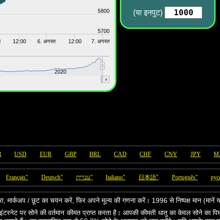
5800
(या इनपुट)
5700
त
12:00
6. अगस्त
12:00
7. अगस्त
2020
R
USD
EUR
GBP
BRL
CAD
CHF
CNY
JPY
M
Français"
Deutsch"
עברית"
Italiano"
日本語"
Português"
рус
द्रा, मार्कअप / छूट का चयन करें, फिर अपने मूल्य की गणना करें। 1996 से निष्पक्ष मान (मानें
ंटरनेट पर सोने की वर्तमान कीमत प्राप्त करता है। आपकी कीमती धातु का केवल सोने का पि