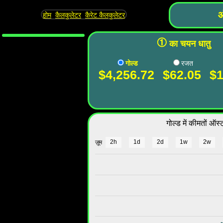
ऑ
होम
कैलकुलेटर
कैरेट कैलकुलेटर
①
का चयन धातु
गोल्ड
रजत
$4,256.72
$62.05
$1
गोल्ड में कीमतों ऑस
2h
1d
2d
1w
2w
ज़ूम